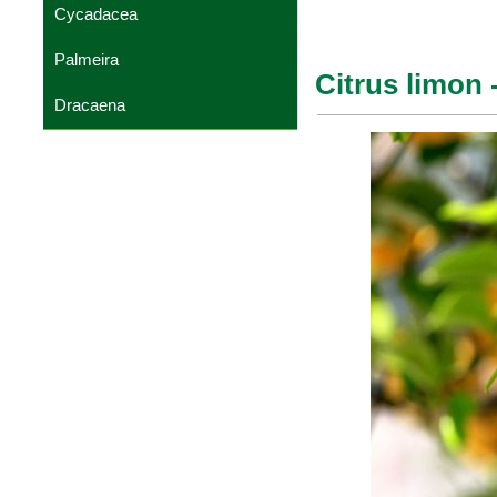
Cycadacea
Palmeira
Citrus limon 
Dracaena