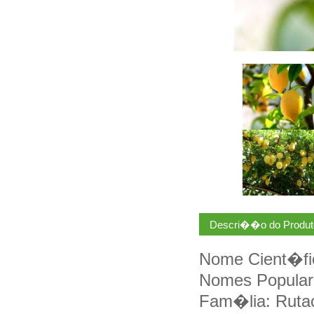
Descri��o do Produt
Nome Cient�fic
Nomes Populare
Fam�lia: Ruta