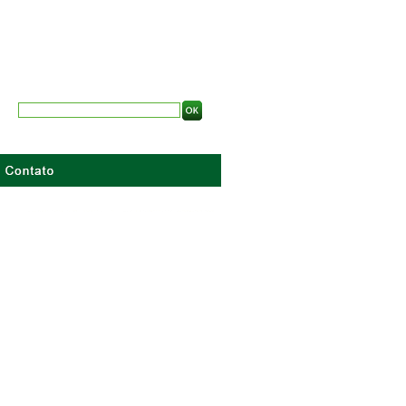
nte Viveiro Florestal
 nativas, ex�ticas e arbustos.
ca: