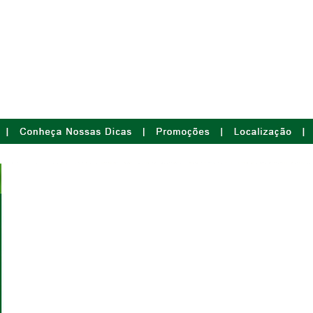
Meio Ambie
Produ��o de mudas de �rvores
Bus