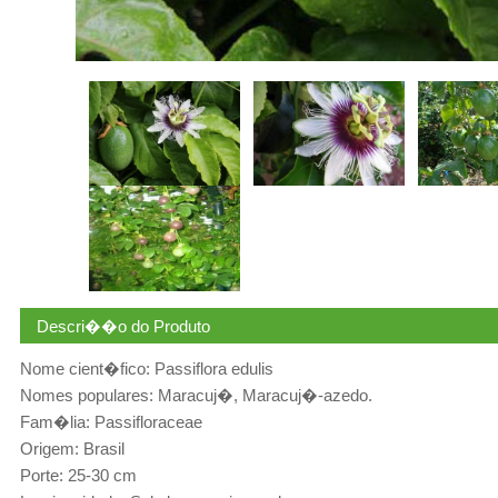
Descri��o do Produto
Nome cient�fico: Passiflora edulis
Nomes populares: Maracuj�, Maracuj�-azedo.
Fam�lia: Passifloraceae
Origem: Brasil
Porte: 25-30 cm