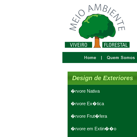
Design de Exteriores
�rvore Nativa
�rvore Ex�tica
�rvore Frut�fera
�rvore em Extin��o