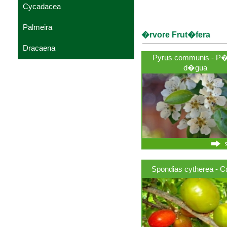
Cycadacea
Palmeira
�rvore Frut�fera
Dracaena
Pyrus communis - P�
d�gua
Spondias cytherea - 