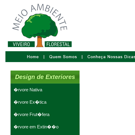
Design de Exteriores
�rvore Nativa
�rvore Ex�tica
�rvore Frut�fera
�rvore em Extin��o