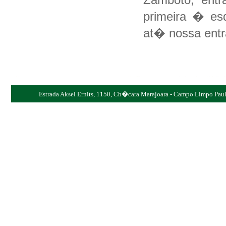
primeira � esq
at� nossa entr
Estrada Aksel Ernits, 1150, Ch�cara Marajoara - Campo Limpo Pauli