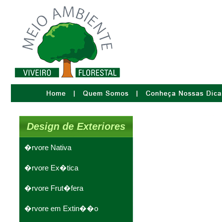
Design de Exteriores
�rvore Nativa
�rvore Ex�tica
�rvore Frut�fera
�rvore em Extin��o